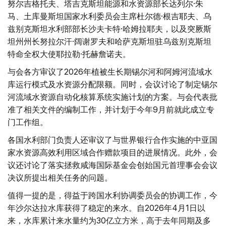
努尔吉格托夫、塔吉克斯坦能源和水资源部长达列尔·朱
马、土库曼斯坦国家水利委员会主席杜尔德·根吉耶夫、乌
兹别克斯坦水利部部长沙夫卡特·哈姆拉耶夫，以及突厥斯
坦州州长努拉尔汗·阔谢罗夫和哈萨克斯坦驻乌兹别克斯坦
特命全权大使耶拉勒·托赫詹诺夫。
与会各方审议了2026年植被生长期锡尔河和阿姆河流域水
库运行模式及水资源分配限额。同时，会议讨论了制定锡尔
河流域水资源自动化核算系统实施计划的方案。与会代表批
准了相关文件的编制工作，并计划于今年9月前就此成立专
门工作组。
各国水利部门负责人还审议了与世界银行合作实施的中亚国
家水资源高效利用区域合作赠款项目的进展情况。此外，会
议还讨论了落实拯救咸海国际基金会创始国元首理事会会议
决议所提出相关任务的问题。
值得一提的是，得益于跨国水利协调委员会的协调工作，今
年沙尔达拉水库获得了稳定的来水。自2026年4月1日以
来，水库累计来水量约为30亿立方米，高于去年同期及多