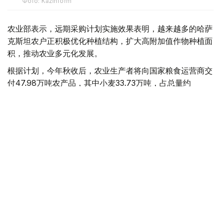
Фото: Kazinform
农业部表示，远期采购计划实施效果表明，越来越多的哈萨
克斯坦农户正积极优化种植结构，扩大高附加值作物种植面
积，推动农业多元化发展。
根据计划，今年秋收后，农业生产者将向国家粮食运营商交
付47.98万吨农产品，其中小麦33.73万吨，占总量约
70%；其余为油用亚麻、大麦、葵花籽、油菜籽和玉米等
作物。
2026年春播期间，葵花籽种植规模进一步扩大。去年远期
采购合同支持采购葵花籽1.99万吨，今年已增至3.78万吨，
接近翻番。
从地区来看，传统粮食主产区仍将承担主要供应任务。其
中：
库斯塔奈州供应22.86万吨粮食和油料作物；
北哈萨克斯坦州供应16.2万吨；