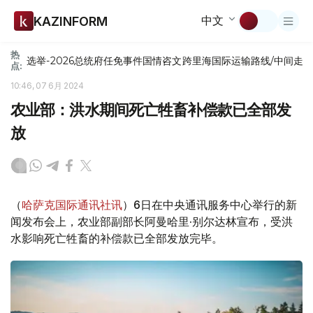
中文
KAZINFORM
热
选举-2026
总统府
任免
事件
国情咨文
跨里海国际运输路线/中间走
点:
10:46, 07 6月 2024
农业部：洪水期间死亡牲畜补偿款已全部发
放
（
哈萨克国际通讯社讯
）6日在中央通讯服务中心举行的新
闻发布会上，农业部副部长阿曼哈里·别尔达林宣布，受洪
水影响死亡牲畜的补偿款已全部发放完毕。