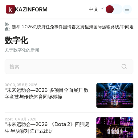
中文
KAZINFORM
热
选举-2026
总统府
任免
事件
国情咨文
跨里海国际运输路线/中间走
点:
数字化
关于数字化的新闻
08:00, 05 8月 2026
“未来运动会—2026”多项目全面展开 数
字竞技与传统体育同场碰撞
15:45, 04 8月 2026
“未来运动会—2026”《Dota 2》四强诞
生 半决赛对阵正式出炉